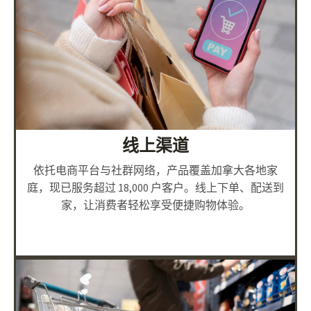
线上渠道
依托电商平台与社群网络，产品覆盖加拿大各地家
庭，现已服务超过 18,000 户客户。线上下单、配送到
家，让消费者轻松享受便捷购物体验。