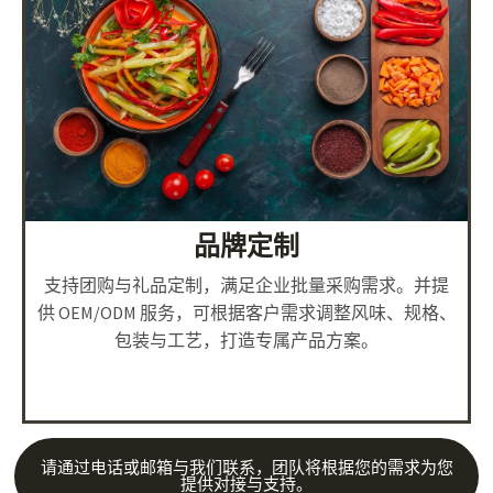
品牌定制
支持团购与礼品定制，满足企业批量采购需求。并提
供 OEM/ODM 服务，可根据客户需求调整风味、规格、
包装与工艺，打造专属产品方案。
请通过电话或邮箱与我们联系，团队将根据您的需求为您
提供对接与支持。