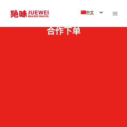
中文
English
合作下单